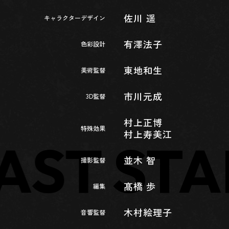
佐川 遥
キャラクターデザイン
有澤法子
色彩設計
東地和生
美術監督
市川元成
3D監督
村上正博
特殊効果
村上寿美江
AST
STA
並木 智
撮影監督
髙橋 歩
編集
木村絵理子
音響監督