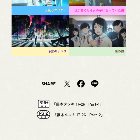
人魚ラプソディ
目が覚めたら女の子になっていた病
予言のナユタ
妹の姉
SHARE
「藤本タツキ 17-26 Part-1」
「藤本タツキ 17-26 Part-2」