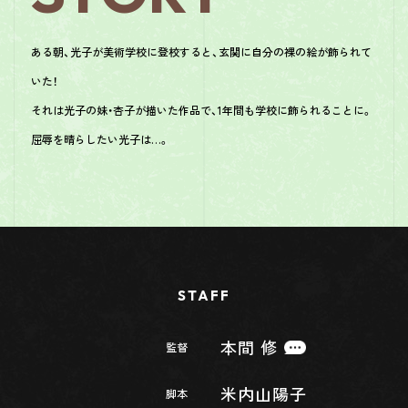
ある朝、光子が美術学校に登校すると、玄関に自分の裸の絵が飾られて
いた！
それは光子の妹・杏子が描いた作品で、1年間も学校に飾られることに。
屈辱を晴らしたい光子は…。
STAFF
本間 修
監督
米内山陽子
脚本