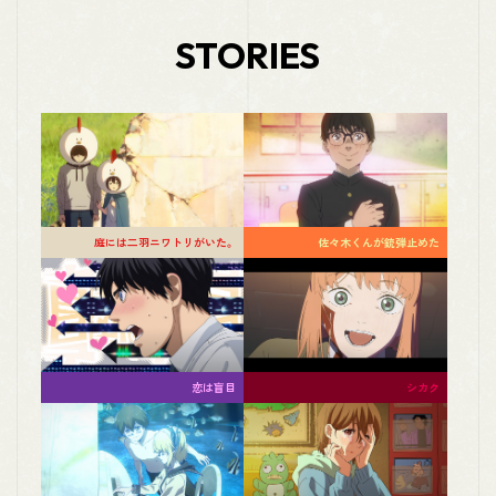
STORIES
庭には二羽ニワトリがいた。
佐々木くんが銃弾止めた
恋は盲目
シカク