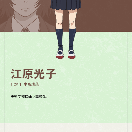
江原光子
江原杏子
中島瑠菜
中井友望
CV
CV
美術学校に通う高校生。
光子の妹。