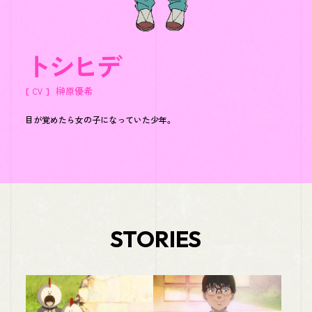
トシヒデ
リエ
榊
河瀬茉希
原優希
CV
CV
目が覚めたら女の子になっていた少年。
トシヒデの恋人。
STORIES