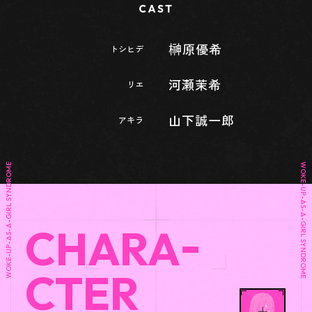
CAST
榊
原優希
トシヒデ
河瀬茉希
リエ
山下誠一郎
アキラ
WOKE-UP-AS-A-GIRL SYNDROME
WOKE-UP-AS-A-GIRL SYNDROME
-
CHARA
CTER