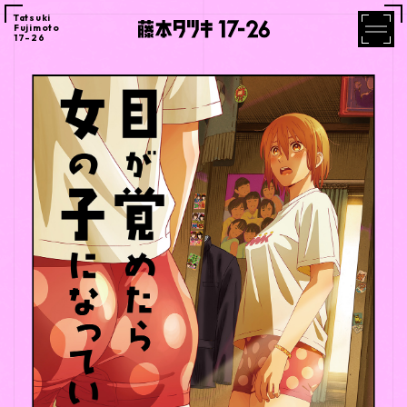
Tatsuki
Fujimoto
17-26