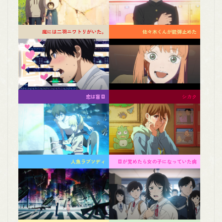
庭には二羽ニワトリがいた。
佐々木くんが銃弾止めた
恋は盲目
シカク
人魚ラプソディ
目が覚めたら女の子になっていた病