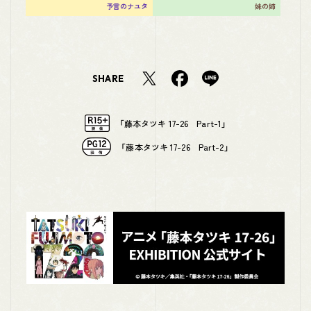
予言のナユタ
妹の姉
SHARE
「藤本タツキ 17-26 Part-1」
「藤本タツキ 17-26 Part-2」